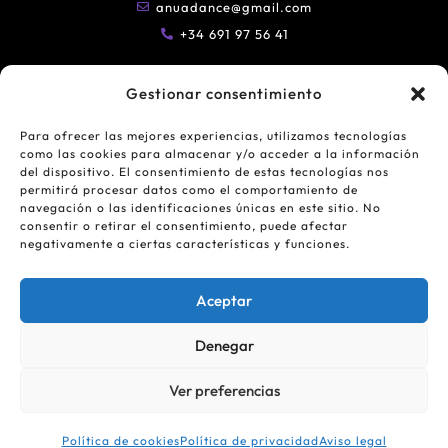
anuadance@gmail.com
+34 691 97 56 41
Gestionar consentimiento
SÍGUENOS EN RRSS...
Para ofrecer las mejores experiencias, utilizamos tecnologías
como las cookies para almacenar y/o acceder a la información
del dispositivo. El consentimiento de estas tecnologías nos
permitirá procesar datos como el comportamiento de
navegación o las identificaciones únicas en este sitio. No
consentir o retirar el consentimiento, puede afectar
negativamente a ciertas características y funciones.
AVISO LEGAL
Aceptar
POLÍTICA DE PRIVACIDAD
Denegar
POLÍTICA DE COOKIES
Ver preferencias
2022 © ANUADANCE. TODOS LOS DERECHOS
RESERVADOS.
Política de cookies
Política de privacidad
Aviso legal
Creado por wacademy.es